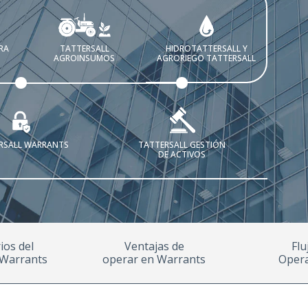
RA
TATTERSALL
HIDROTATTERSALL Y
AGROINSUMOS
AGRORIEGO TATTERSALL
RSALL WARRANTS
TATTERSALL GESTIÓN
DE ACTIVOS
ios del
Ventajas de
Flu
 Warrants
operar en Warrants
Opera