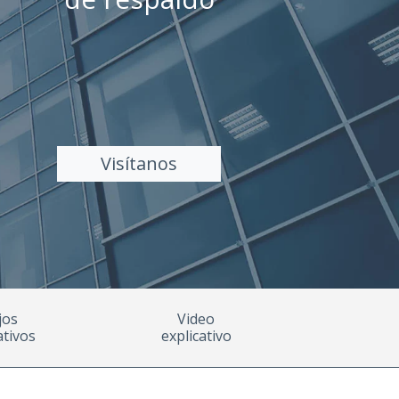
Visítanos
jos
Video
tivos
explicativo