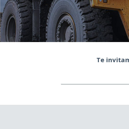
Te invita
Empresas Importad
exportadoras de m
(materia prima o productos te
principalmente de sectores co